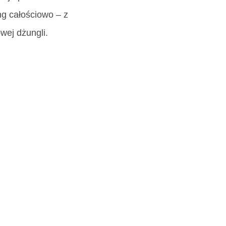
ng całościowo – z
wej dżungli.