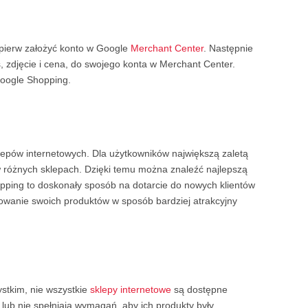
jpierw założyć konto w Google
Merchant Center
. Następnie
, zdjęcie i cena, do swojego konta w Merchant Center.
Google Shopping.
klepów internetowych. Dla użytkowników największą zaletą
 różnych sklepach. Dzięki temu można znaleźć najlepszą
opping to doskonały sposób na dotarcie do nowych klientów
owanie swoich produktów w sposób bardziej atrakcyjny
stkim, nie wszystkie
sklepy internetowe
są dostępne
lub nie spełniają wymagań, aby ich produkty były