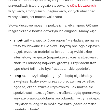
przypadkach istotne będzie stosowanie
słów kluczowych
w tytułach, śródtytułach i nagłówkach, których obecność
w artykułach jest mocno wskazana.
Słowa kluczowe możemy podzielić na kilka typów. Główne
rozgraniczenie będzie dotyczyło ich długości. Mamy więc:
short-tail
– a więc „krótkie ogony” – składają się na nie
frazy zbudowane z 1-2 słów. Dotyczą one ogólniejszych
pojęć, przez co trudniej za ich pomocą wybić sklep
internetowy ku górze (największy sukces w stosowaniu
short-tail odnoszą najwięksi gracze). Przykładem fraz
typu short-tail może być fraza „damskie spodnie”,
long-tail
– czyli „długie ogony” – będą się składały
z większej liczby słów, przez co precyzyjniej określać
będą to, czego szukają użytkownicy. Jak można się
spodziewać – szczegółowe określenia będą generowały
większe prawdopodobieństwo odwiedzin witryny sklepu.
Przykładem long-taila może być fraza „szare damskie
spodnie w kratę”.