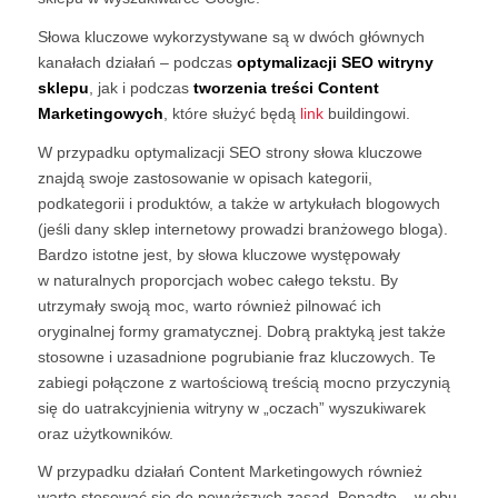
Słowa kluczowe wykorzystywane są w dwóch głównych
kanałach działań – podczas
optymalizacji SEO witryny
sklepu
, jak i podczas
tworzenia treści
Content
Marketingowych
, które służyć będą
link
buildingowi.
W przypadku optymalizacji SEO strony słowa kluczowe
znajdą swoje zastosowanie w opisach kategorii,
podkategorii i produktów, a także w artykułach blogowych
(jeśli dany sklep internetowy prowadzi branżowego bloga).
Bardzo istotne jest, by słowa kluczowe występowały
w naturalnych proporcjach wobec całego tekstu. By
utrzymały swoją moc, warto również pilnować ich
oryginalnej formy gramatycznej. Dobrą praktyką jest także
stosowne i uzasadnione pogrubianie fraz kluczowych. Te
zabiegi połączone z wartościową treścią mocno przyczynią
się do uatrakcyjnienia witryny w „oczach” wyszukiwarek
oraz użytkowników.
W przypadku działań Content Marketingowych również
warto stosować się do powyższych zasad. Ponadto – w obu