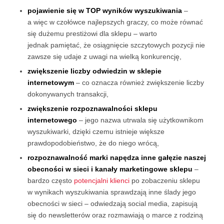
pojawienie się w TOP wyników wyszukiwania
–
a więc w czołówce najlepszych graczy, co może równać
się dużemu prestiżowi dla sklepu – warto
jednak pamiętać, że osiągnięcie szczytowych pozycji nie
zawsze się udaje z uwagi na wielką konkurencję,
zwiększenie liczby odwiedzin w sklepie
internetowym
– co oznacza również zwiększenie liczby
dokonywanych transakcji,
zwiększenie rozpoznawalności sklepu
internetowego
– jego nazwa utrwala się użytkownikom
wyszukiwarki, dzięki czemu istnieje większe
prawdopodobieństwo, że do niego wrócą,
rozpoznawalność marki napędza inne gałęzie naszej
obecności w sieci i kanały marketingowe sklepu
–
bardzo często
potencjalni klienci
po zobaczeniu sklepu
w wynikach wyszukiwania sprawdzają inne ślady jego
obecności w sieci – odwiedzają social media, zapisują
się do newsletterów oraz rozmawiają o marce z rodziną