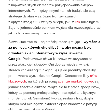
z najważniejszych elementów pozycjonowania sklepów
internetowych. To między innymi na nich buduje się całą
strategię działań – zarówno tych związanych
z optymalizacją SEO witryny sklepu, jak i z
link
buildingiem.
Są one jednocześnie punktem wyjścia dla rozpoczęcia prac,
jak i ich celem samym w sobie.
Słowa kluczowe to – najprościej rzecz ujmując –
wyrażenia,
za pomocą których chcielibyśmy, aby można było
odnaleźć sklep internetowy w wyszukiwarce
Google.
Podstawowe słowa kluczowe wskazywane są
przez właścicieli sklepów. Oni dobrze wiedzą, w jakich
sferach konkurencji funkcjonują i jakie produkty chcieliby
promować w wyszukiwarce Google. Ostateczne listy
słów
kluczowych
, na których pracują
agencje marketingowe
, są
jednak znacznie dłuższe. Wiąże się to z pracą specjalistów,
którzy za pomocą profesjonalnych narzędzi analitycznych
(np. Senuto lub Semstorm) tworzą zestawy fraz, dzięki
którym możliwe będzie skuteczniejsze budowanie pozycji
sklepu w wyszukiwarce Google.