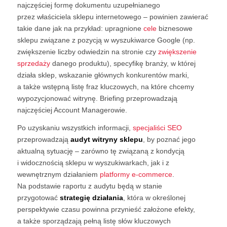
najczęściej formę dokumentu uzupełnianego
przez właściciela sklepu internetowego – powinien zawierać
takie dane jak na przykład: upragnione
cele
biznesowe
sklepu związane z pozycją w wyszukiwarce Google (np.
zwiększenie liczby odwiedzin na stronie czy
zwiększenie
sprzedaży
danego produktu), specyfikę branży, w której
działa sklep, wskazanie głównych konkurentów marki,
a także wstępną listę fraz kluczowych, na które chcemy
wypozycjonować witrynę. Briefing przeprowadzają
najczęściej Account Managerowie.
Po uzyskaniu wszystkich informacji,
specjaliści SEO
przeprowadzają
audyt witryny sklepu
, by poznać jego
aktualną sytuację – zarówno tę związaną z kondycją
i widocznością sklepu w wyszukiwarkach, jak i z
wewnętrznym działaniem
platformy e-commerce
.
Na podstawie raportu z audytu będą w stanie
przygotować
strategię działania
, która w określonej
perspektywie czasu powinna przynieść założone efekty,
a także sporządzają pełną listę słów kluczowych