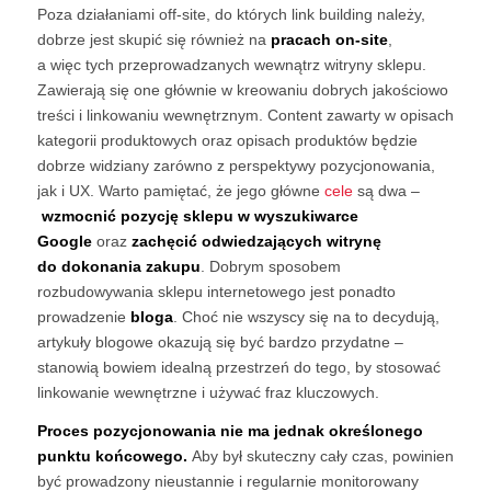
Poza działaniami off-site, do których link building należy,
dobrze jest skupić się również na
pracach on-site
,
a więc tych przeprowadzanych wewnątrz witryny sklepu.
Zawierają się one głównie w kreowaniu dobrych jakościowo
treści i linkowaniu wewnętrznym. Content zawarty w opisach
kategorii produktowych oraz opisach produktów będzie
dobrze widziany zarówno z perspektywy pozycjonowania,
jak i UX. Warto pamiętać, że jego główne
cele
są dwa –
wzmocnić pozycję sklepu w wyszukiwarce
Google
oraz
zachęcić odwiedzających witrynę
do dokonania zakupu
. Dobrym sposobem
rozbudowywania sklepu internetowego jest ponadto
prowadzenie
bloga
. Choć nie wszyscy się na to decydują,
artykuły blogowe okazują się być bardzo przydatne –
stanowią bowiem idealną przestrzeń do tego, by stosować
linkowanie wewnętrzne i używać fraz kluczowych.
Proces pozycjonowania nie ma jednak określonego
punktu końcowego.
Aby był skuteczny cały czas, powinien
być prowadzony nieustannie i regularnie monitorowany