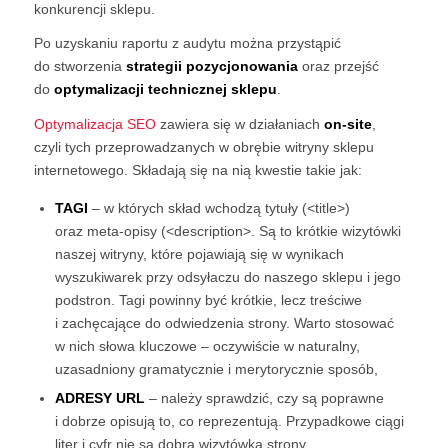
konkurencji sklepu.
Po uzyskaniu raportu z audytu można przystąpić
do stworzenia
strategii pozycjonowania
oraz przejść
do
optymalizacji technicznej sklepu
.
Optymalizacja SEO
zawiera się w działaniach
on-site
,
czyli tych przeprowadzanych w obrębie witryny sklepu
internetowego. Składają się na nią kwestie takie jak:
TAGI
– w których skład wchodzą tytuły (<title>)
oraz meta-opisy (<description>. Są to krótkie wizytówki
naszej witryny, które pojawiają się w wynikach
wyszukiwarek przy odsyłaczu do naszego sklepu i jego
podstron. Tagi powinny być krótkie, lecz treściwe
i zachęcające do odwiedzenia strony. Warto stosować
w nich słowa kluczowe – oczywiście w naturalny,
uzasadniony gramatycznie i merytorycznie sposób,
ADRESY URL
– należy sprawdzić, czy są poprawne
i dobrze opisują to, co reprezentują. Przypadkowe ciągi
liter i cyfr nie są dobrą wizytówką strony,