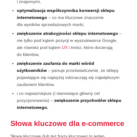
i znajomymi,
optymalizacja współczynnika
konwersji
sklepu
internetowego
– co ma kluczowe znaczenie
dla wyników sprzedażowych marki,
zwiększenie atrakcyjności sklepu internetowego
–
nie tylko pod kątem pozycji w wyszukiwarce Google,
ale również pod kątem
UX
i treści, które docierają
do klientów,
zwiększenie zaufania do marki wśród
użytkowników
– panuje przeświadczenie, że sklepy
pojawiające się najwyżej odznaczają się największym
zaufaniem klientów,
i co najważniejsze (i stanowiące główny cel
pozycjonowania) –
zwiększenie przychodów sklepu
internetowego.
Słowa kluczowe dla e-commerce
Słowa kluczowe (lub też frazy kluczowe) to jeden