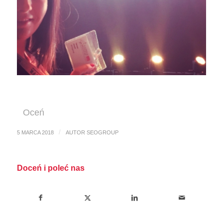
Oceń
/
5 MARCA 2018
AUTOR
SEOGROUP
Doceń i poleć nas