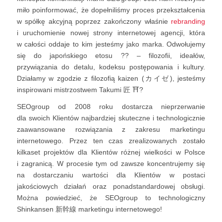
miło poinformować, że dopełniliśmy proces przekształcenia
w spółkę akcyjną poprzez zakończony właśnie
rebranding
i uruchomienie nowej strony internetowej agencji, która
w całości oddaje to kim jesteśmy jako marka. Odwołujemy
się do japońskiego etosu
??
– filozofii, ideałów,
przywiązania do detalu, kodeksu postępowania i kultury.
Działamy w zgodzie z filozofią kaizen (カイゼ), jesteśmy
inspirowani mistrzostwem Takumi 匠
⛩
?
SEOgroup od 2008 roku dostarcza nieprzerwanie
dla swoich Klientów najbardziej skuteczne i technologicznie
zaawansowane rozwiązania z zakresu marketingu
internetowego. Przez ten czas zrealizowanych zostało
kilkaset projektów dla Klientów różnej wielkości w Polsce
i zagranicą. W procesie tym od zawsze koncentrujemy się
na dostarczaniu wartości dla Klientów w postaci
jakościowych działań oraz ponadstandardowej obsługi.
Można powiedzieć, że SEOgroup to technologiczny
Shinkansen 新幹線 marketingu internetowego!