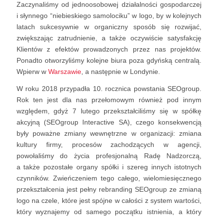
Zaczynaliśmy od jednoosobowej działalności gospodarczej
i słynnego “niebieskiego samolociku” w logo, by w kolejnych
latach sukcesywnie w organiczny sposób się rozwijać,
zwiększając zatrudnienie, a także oczywiście satysfakcję
Klientów z efektów prowadzonych przez nas projektów.
Ponadto otworzyliśmy kolejne biura poza gdyńską centralą.
Wpierw w
Warszawie
, a następnie w Londynie.
W roku 2018 przypadła 10. rocznica powstania SEOgroup.
Rok ten jest dla nas przełomowym również pod innym
względem, gdyż 7 lutego przekształciliśmy się w spółkę
akcyjną (SEOgroup Interactive SA), czego konsekwencją
były poważne zmiany wewnętrzne w organizacji: zmiana
kultury firmy, procesów zachodzących w agencji,
powołaliśmy do życia profesjonalną Radę Nadzorczą,
a także pozostałe organy spółki i szereg innych istotnych
czynników. Zwieńczeniem tego całego, wielomiesięcznego
przekształcenia jest pełny rebranding SEOgroup ze zmianą
logo na czele, które jest spójne w całości z system wartości,
który wyznajemy od samego początku istnienia, a który