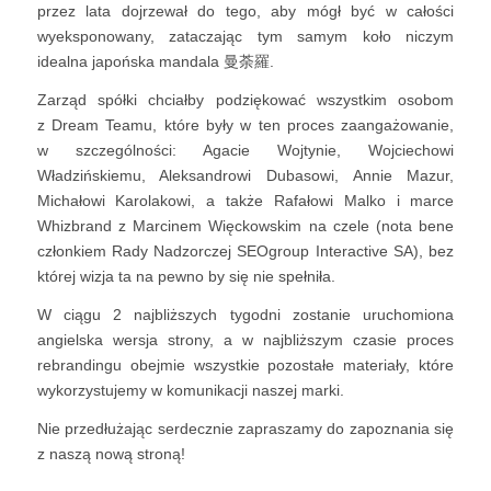
przez lata dojrzewał do tego, aby mógł być w całości
wyeksponowany, zataczając tym samym koło niczym
idealna japońska mandala 曼荼羅.
Zarząd spółki chciałby podziękować wszystkim osobom
z Dream Teamu, które były w ten proces zaangażowanie,
w szczególności: Agacie Wojtynie, Wojciechowi
Władzińskiemu, Aleksandrowi Dubasowi, Annie Mazur,
Michałowi Karolakowi, a także Rafałowi Malko i marce
Whizbrand z Marcinem Więckowskim na czele (nota bene
członkiem Rady Nadzorczej SEOgroup Interactive SA), bez
której wizja ta na pewno by się nie spełniła.
W ciągu 2 najbliższych tygodni zostanie uruchomiona
angielska wersja strony, a w najbliższym czasie proces
rebrandingu obejmie wszystkie pozostałe materiały, które
wykorzystujemy w komunikacji naszej marki.
Nie przedłużając serdecznie zapraszamy do zapoznania się
z naszą nową stroną!