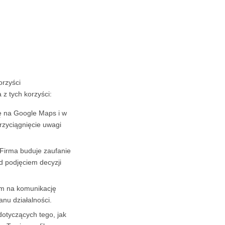
orzyści
 z tych korzyści:
ę na Google Maps i w
rzyciągnięcie uwagi
Firma buduje zaufanie
d podjęciem decyzji
m na komunikację
anu działalności.
otyczących tego, jak