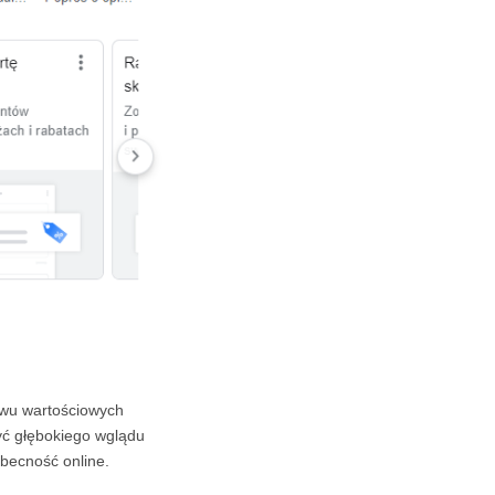
awu wartościowych
yć głębokiego wglądu
obecność online.