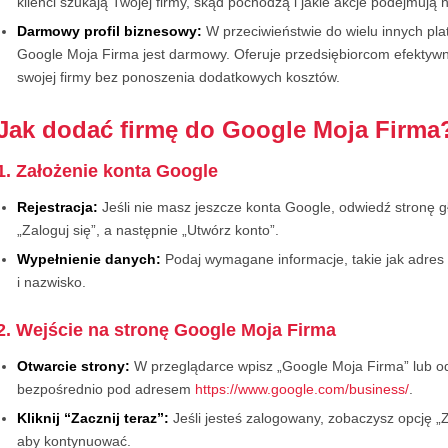
klienci szukają Twojej firmy, skąd pochodzą i jakie akcje podejmują 
Darmowy profil biznesowy:
W przeciwieństwie do wielu innych pl
Google Moja Firma jest darmowy. Oferuje przedsiębiorcom efekty
swojej firmy bez ponoszenia dodatkowych kosztów.
Jak dodać firmę do Google Moja Firma
1. Założenie konta Google
Rejestracja:
Jeśli nie masz jeszcze konta Google, odwiedź stronę gł
„Zaloguj się”, a następnie „Utwórz konto”.
Wypełnienie danych:
Podaj wymagane informacje, takie jak adres e
i nazwisko.
2. Wejście na stronę Google Moja Firma
Otwarcie strony:
W przeglądarce wpisz „Google Moja Firma” lub o
bezpośrednio pod adresem
https://www.google.com/business/
.
Kliknij “Zacznij teraz”:
Jeśli jesteś zalogowany, zobaczysz opcję „Zac
aby kontynuować.