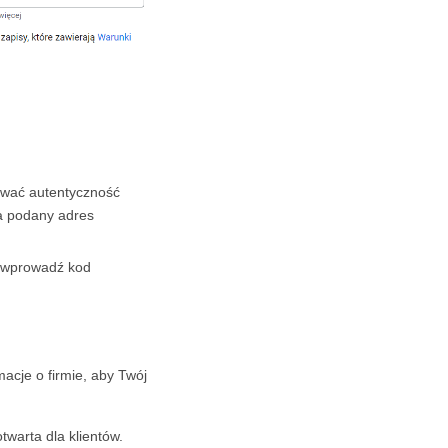
kować autentyczność
a podany adres
i wprowadź kod
acje o firmie, aby Twój
twarta dla klientów.