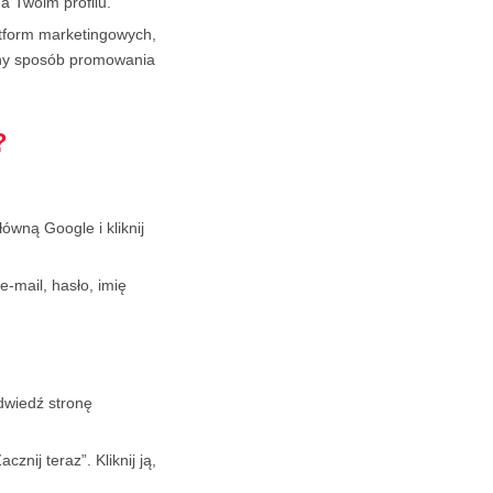
na Twoim profilu.
atform marketingowych,
wny sposób promowania
?
ówną Google i kliknij
-mail, hasło, imię
dwiedź stronę
znij teraz”. Kliknij ją,