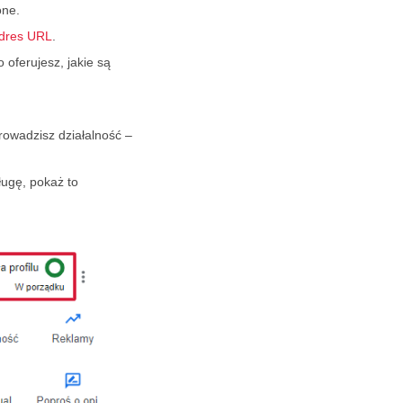
one.
dres URL
.
 oferujesz, jakie są
.
rowadzisz działalność –
ługę, pokaż to