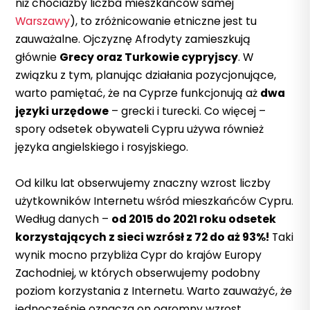
niż chociażby liczba mieszkańców samej
Warszawy
), to zróżnicowanie etniczne jest tu
zauważalne. Ojczyznę Afrodyty zamieszkują
głównie
Grecy oraz Turkowie cypryjscy
. W
związku z tym, planując działania pozycjonujące,
warto pamiętać, że na Cyprze funkcjonują aż
dwa
języki urzędowe
– grecki i turecki. Co więcej –
spory odsetek obywateli Cypru używa również
języka angielskiego i rosyjskiego.
Od kilku lat obserwujemy znaczny wzrost liczby
użytkowników Internetu wśród mieszkańców Cypru.
Według danych –
od 2015 do 2021 roku odsetek
korzystających z sieci wzrósł z 72 do aż 93%!
Taki
wynik mocno przybliża Cypr do krajów Europy
Zachodniej, w których obserwujemy podobny
poziom korzystania z Internetu. Warto zauważyć, że
jednocześnie oznacza on ogromny wzrost