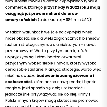
tym urośnie również wartość cypryjskiego rynku e-
commerce, którego
przychody w 2022 roku mają
osiągnąć już prawie miliard dolarów
amerykańskich
(a dokładniej – 986 mln
USD
)!
W takich warunkach wejście na cypryjski rynek
może okazać się dla wielu zagranicznych biznesów
ruchem strategicznym, a dla niektórych – nawet
przełomowym! Warto przy tym pamiętać, że
Cypryjczycy są ludźmi bardzo otwartymi i
przyjaznymi wobec siebie i innych, którzy wysoko
cenią sobie zaufanie. Planując strategię, warto więc
mieć na uwadze
budowanie zaangażowania i
społeczności
, która pozna naszą markę i będzie
mogła w jakiś sposób się z nią utożsamiać i
jednocześnie przywiązywać się do niej.
Firmy z
Polski i innych krajów mogą skutecznie promować
swoje produkty oraz reklamy na Cyprze,