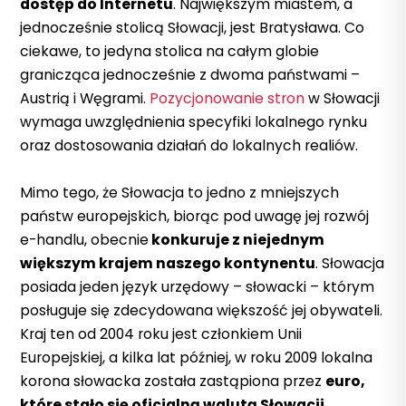
dostęp do Internetu
. Największym miastem, a
jednocześnie stolicą Słowacji, jest Bratysława. Co
ciekawe, to jedyna stolica na całym globie
granicząca jednocześnie z dwoma państwami –
Austrią i Węgrami.
Pozycjonowanie stron
w Słowacji
wymaga uwzględnienia specyfiki lokalnego rynku
oraz dostosowania działań do lokalnych realiów.
Mimo tego, że Słowacja to jedno z mniejszych
państw europejskich, biorąc pod uwagę jej rozwój
e-handlu, obecnie
konkuruje z niejednym
większym krajem naszego kontynentu
. Słowacja
posiada jeden język urzędowy – słowacki – którym
posługuje się zdecydowana większość jej obywateli.
Kraj ten od 2004 roku jest członkiem Unii
Europejskiej, a kilka lat później, w roku 2009 lokalna
korona słowacka została zastąpiona przez
euro,
które stało się oficjalną walutą Słowacji
.