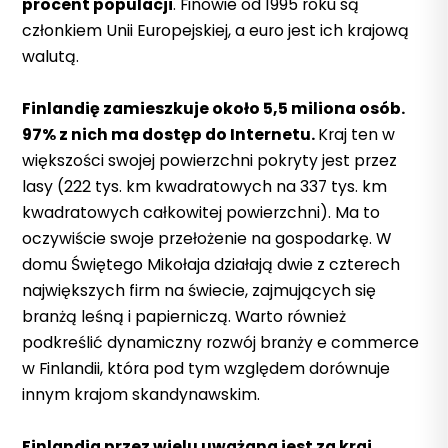
procent populacji
. Finowie od 1995 roku są
członkiem Unii Europejskiej, a euro jest ich krajową
walutą.
Finlandię zamieszkuje około 5,5 miliona osób.
97% z nich ma dostęp do Internetu.
Kraj ten w
większości swojej powierzchni pokryty jest przez
lasy (222 tys. km kwadratowych na 337 tys. km
kwadratowych całkowitej powierzchni). Ma to
oczywiście swoje przełożenie na gospodarkę. W
domu Świętego Mikołaja działają dwie z czterech
największych firm na świecie, zajmujących się
branżą leśną i papierniczą.
Warto również
podkreślić dynamiczny rozwój branży e commerce
w Finlandii, która pod tym względem dorównuje
innym krajom skandynawskim.
Finlandia przez wielu uważana jest za kraj