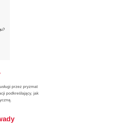
gu?
?
usługi przez pryzmat
cji podkreślający, jak
tyczną.
 wady