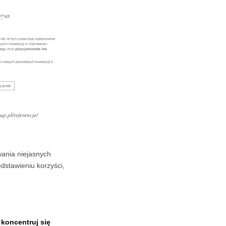
up.pl/referencje/
wania niejasnych
dstawieniu korzyści,
koncentruj się