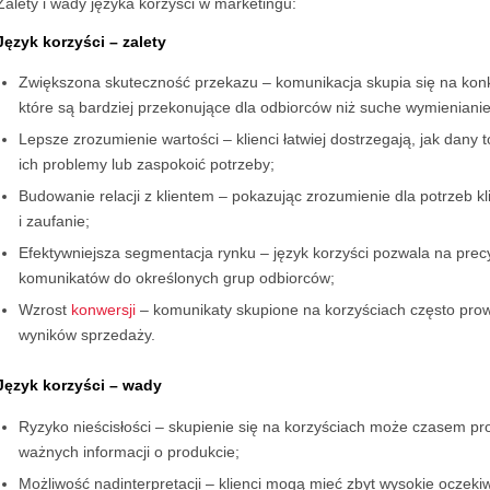
Zalety i wady języka korzyści w marketingu:
Język korzyści – zalety
Zwiększona skuteczność przekazu – komunikacja skupia się na konk
które są bardziej przekonujące dla odbiorców niż suche wymieniani
Lepsze zrozumienie wartości – klienci łatwiej dostrzegają, jak dany
ich problemy lub zaspokoić potrzeby;
Budowanie relacji z klientem – pokazując zrozumienie dla potrzeb kl
i zaufanie;
Efektywniejsza segmentacja rynku – język korzyści pozwala na pre
komunikatów do określonych grup odbiorców;
Wzrost
konwersji
– komunikaty skupione na korzyściach często pro
wyników sprzedaży.
Język korzyści – wady
Ryzyko nieścisłości – skupienie się na korzyściach może czasem pr
ważnych informacji o produkcie;
Możliwość nadinterpretacji – klienci mogą mieć zbyt wysokie oczek