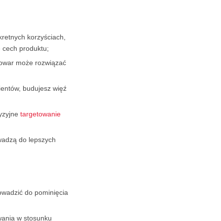
retnych korzyściach,
e cech produktu;
 towar może rozwiązać
ientów, budujesz więź
cyzyjne
targetowanie
wadzą do lepszych
owadzić do pominięcia
iwania w stosunku