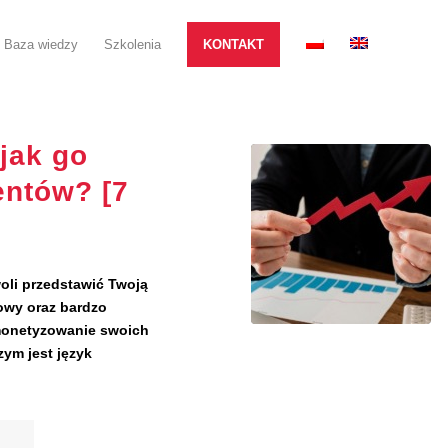
Baza wiedzy
Szkolenia
KONTAKT
jak go
entów? [7
woli przedstawić Twoją
owy oraz bardzo
monetyzowanie swoich
ym jest język