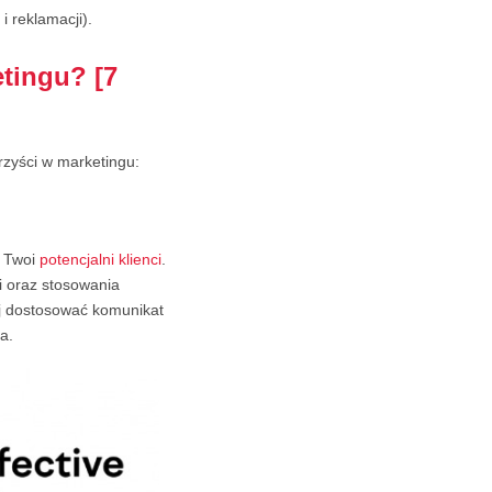
 reklamacji).
tingu? [7
rzyści w marketingu:
ą Twoi
potencjalni klienci
.
ci oraz stosowania
ej dostosować komunikat
a.