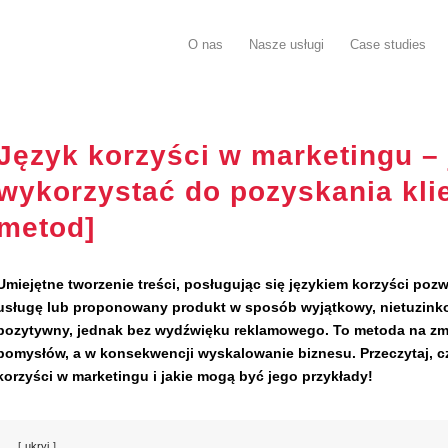
O nas
Nasze usługi
Case studies
Język korzyści w marketingu – 
wykorzystać do pozyskania kli
metod]
Umiejętne tworzenie treści, posługując się językiem korzyści poz
usługę lub proponowany produkt w sposób wyjątkowy, nietuzink
pozytywny, jednak bez wydźwięku reklamowego. To metoda na z
pomysłów, a w konsekwencji wyskalowanie biznesu. Przeczytaj, cz
korzyści w marketingu i jakie mogą być jego przykłady!
ukryj