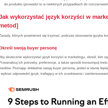
do produktu (prowadzi to w niektórych przypadkach do rozczarowań i
Jak wykorzystać język korzyści w marke
metod]
Zasady, których powinieneś się trzymać, podczas stosowania języka ko
Określ swoją buyer personę
Aby skutecznie wykorzystać język korzyści w marketingu, określ, kim s
Przeanalizuj ich potrzeby, preferencje, a także sposób konsumpcji treś
mediów. Poznając dokładnie swoją buyer personę, jesteś w stanie lepi
i wybrać odpowiedni język, trafiający w ich oczekiwania i zainteresowani