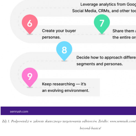
Zdj 1. Podpowiedzi w zakresie skutecznego targetowania odbiorców. Źródło: www.semrush.com
beyond-basics/