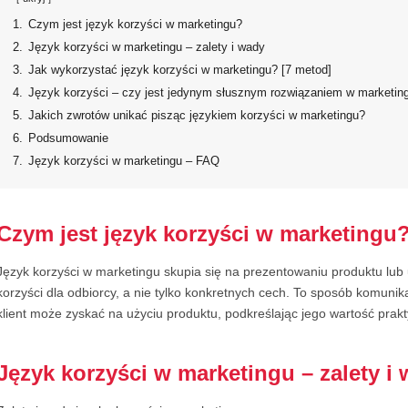
1.
Czym jest język korzyści w marketingu?
2.
Język korzyści w marketingu – zalety i wady
3.
Jak wykorzystać język korzyści w marketingu? [7 metod]
4.
Język korzyści – czy jest jedynym słusznym rozwiązaniem w marketin
5.
Jakich zwrotów unikać pisząc językiem korzyści w marketingu?
6.
Podsumowanie
7.
Język korzyści w marketingu – FAQ
Czym jest język korzyści w marketingu
Język korzyści w marketingu skupia się na prezentowaniu produktu lub 
korzyści dla odbiorcy, a nie tylko konkretnych cech. To sposób komunika
klient może zyskać na użyciu produktu, podkreślając jego wartość prak
Język korzyści w marketingu – zalety i