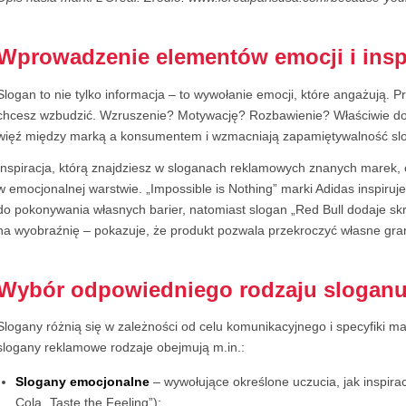
Wprowadzenie elementów emocji i inspi
Slogan to nie tylko informacja – to wywołanie emocji, które angażują. P
chcesz wzbudzić. Wzruszenie? Motywację? Rozbawienie? Właściwie d
więź między marką a konsumentem i wzmacniają zapamiętywalność sl
Inspiracja, którą znajdziesz w sloganach reklamowych znanych marek, c
w emocjonalnej warstwie. „Impossible is Nothing” marki Adidas inspiruje
do pokonywania własnych barier, natomiast slogan „Red Bull dodaje skr
na wyobraźnię – pokazuje, że produkt pozwala przekroczyć własne gra
Wybór odpowiedniego rodzaju slogan
Slogany różnią się w zależności od celu komunikacyjnego i specyfiki m
slogany reklamowe rodzaje obejmują m.in.:
Slogany emocjonalne
– wywołujące określone uczucia, jak inspirac
Cola „Taste the Feeling”);