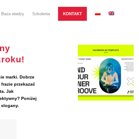
Baza wiedzy
Szkolenia
KONTAKT
any
kroku!
ie marki. Dobrze
 frazie przekazać
ta. Jak
fektywny? Poniżej
 slogany.