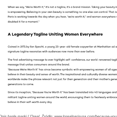
Opis hasła marki L’Oreal. Źródło: www.lorealparisusa.com/because-your