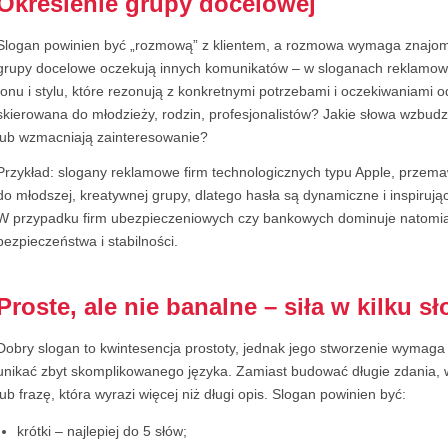
Określenie grupy docelowej
Slogan powinien być „rozmową” z klientem, a rozmowa wymaga znajom
grupy docelowe oczekują innych komunikatów – w sloganach reklamowy
tonu i stylu, które rezonują z konkretnymi potrzebami i oczekiwaniami o
skierowana do młodzieży, rodzin, profesjonalistów? Jakie słowa wzbudz
lub wzmacniają zainteresowanie?
Przykład: slogany reklamowe firm technologicznych typu Apple, przema
do młodszej, kreatywnej grupy, dlatego hasła są dynamiczne i inspirujące
W przypadku firm ubezpieczeniowych czy bankowych dominuje natomia
bezpieczeństwa i stabilności.
Proste, ale nie banalne – siła w kilku s
Dobry slogan to kwintesencja prostoty, jednak jego stworzenie wymaga p
unikać zbyt skomplikowanego języka. Zamiast budować długie zdania, 
lub frazę, która wyrazi więcej niż długi opis. Slogan powinien być:
krótki – najlepiej do 5 słów;