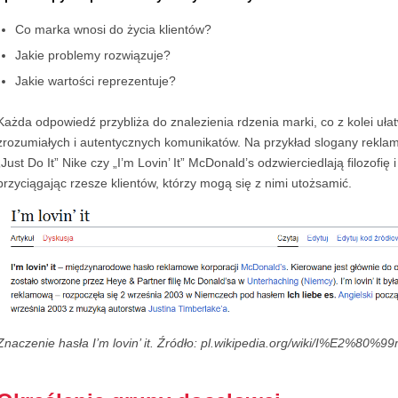
Co marka wnosi do życia klientów?
Jakie problemy rozwiązuje?
Jakie wartości reprezentuje?
Każda odpowiedź przybliża do znalezienia rdzenia marki, co z kolei uła
zrozumiałych i autentycznych komunikatów. Na przykład slogany rekl
„Just Do It” Nike czy „I’m Lovin’ It” McDonald’s odzwierciedlają filozofię i
przyciągając rzesze klientów, którzy mogą się z nimi utożsamić.
Znaczenie hasła I’m lovin’ it. Źródło: pl.wikipedia.org/wiki/I%E2%80