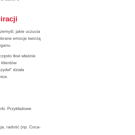
racji
rzemyśl, jakie uczucia
obrane emocje tworzą
oganu.
zęsto tkwi właśnie
 klientów
zydeł” działa
nice.
u
arki. Przykładowe
ja, radość (np. Coca-