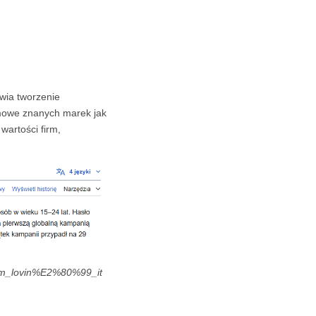
twia tworzenie
amowe znanych marek jak
 wartości firm,
%99m_lovin%E2%80%99_it