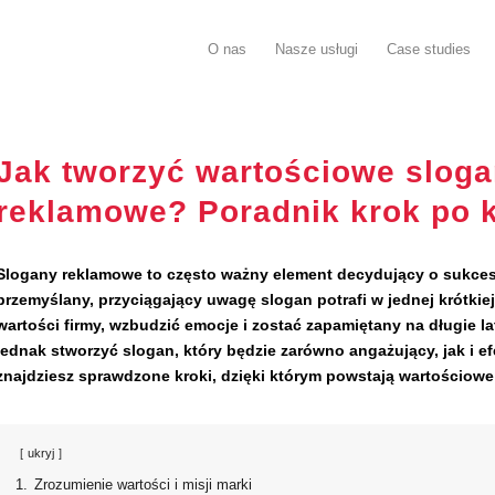
O nas
Nasze usługi
Case studies
Jak tworzyć wartościowe slog
reklamowe? Poradnik krok po 
Slogany reklamowe to często ważny element decydujący o sukces
przemyślany, przyciągający uwagę slogan potrafi w jednej krótkiej
wartości firmy, wzbudzić emocje i zostać zapamiętany na długie la
jednak stworzyć slogan, który będzie zarówno angażujący, jak i e
znajdziesz sprawdzone kroki, dzięki którym powstają wartościowe
ukryj
1.
Zrozumienie wartości i misji marki