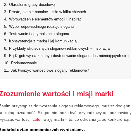
2.
Określenie grupy docelowej
3.
Proste, ale nie banalne – siła w kilku słowach
4.
Wprowadzenie elementów emocji i inspiracji
5.
Wybór odpowiedniego rodzaju sloganu
6.
Testowanie i optymalizacja sloganu
7.
Konsystencja z marką i jej komunikacją
8.
Przykłady skutecznych sloganów reklamowych – inspiracja
9.
Bądź gotowy na zmiany i dostosowanie sloganu do zmieniających się 
10.
Podsumowanie
11.
Jak tworzyć wartościowe slogany reklamowe?
Zrozumienie wartości i misji marki
Zanim przystąpisz do tworzenia sloganu reklamowego, musisz dogłębnie
unikalną tożsamość. Slogan nie może być przypadkowy ani pozbawiony
wyrażać wartości,
cele
i wizję marki – to, co odróżnia ją od konkurencji.
Spośród pytań pomocniczych wyróżniamy: