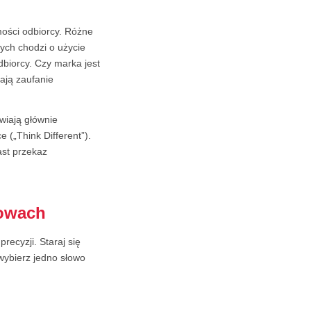
ości odbiorcy. Różne
ch chodzi o użycie
dbiorcy. Czy marka jest
ają zaufanie
wiają głównie
 („Think Different”).
st przekaz
łowach
recyzji. Staraj się
wybierz jedno słowo