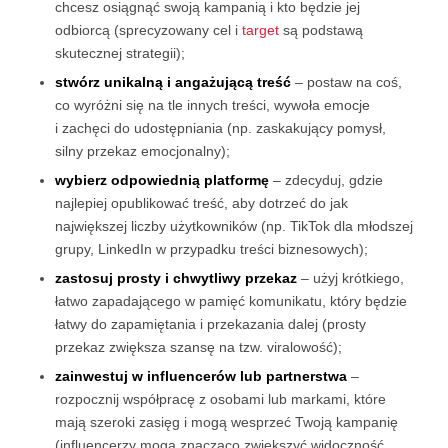
chcesz osiągnąć swoją kampanią i kto będzie jej
odbiorcą (sprecyzowany cel i
target
są podstawą
skutecznej strategii);
stwórz unikalną i angażującą treść
– postaw na coś,
co wyróżni się na tle innych treści, wywoła emocje
i zachęci do udostępniania (np. zaskakujący pomysł,
silny przekaz emocjonalny);
wybierz odpowiednią platformę
– zdecyduj, gdzie
najlepiej opublikować treść, aby dotrzeć do jak
największej liczby użytkowników (np. TikTok dla młodszej
grupy, LinkedIn w przypadku treści biznesowych);
zastosuj prosty i chwytliwy przekaz
– użyj krótkiego,
łatwo zapadającego w pamięć komunikatu, który będzie
łatwy do zapamiętania i przekazania dalej (prosty
przekaz zwiększa szansę na tzw. viralowość);
zainwestuj w influencerów lub partnerstwa
–
rozpocznij współpracę z osobami lub markami, które
mają szeroki zasięg i mogą wesprzeć Twoją kampanię
(influencerzy mogą znacząco zwiększyć widoczność