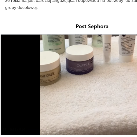
że reklama jest bardziej angażująca i odpowiada na potrzeby lub za
grupy docelowej.