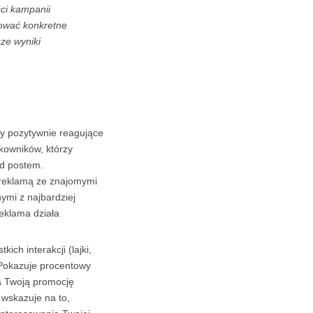
ci kampanii
sować konkretne
sze wyniki
y pozytywnie reagujące
kowników, którzy
od postem.
 reklamą ze znajomymi
nymi z najbardziej
eklama działa
ich interakcji (lajki,
 Pokazuje procentowy
na Twoją promocję
 wskazuje na to,