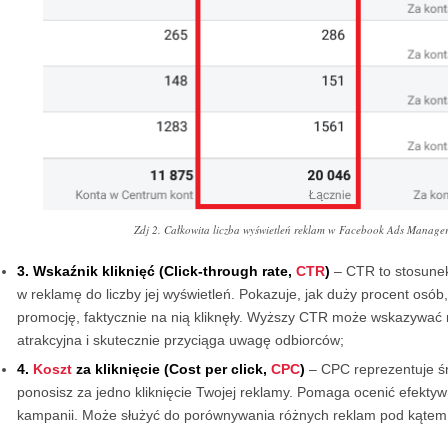
Zdj 2. Całkowita liczba wyświetleń reklam w Facebook Ads Manager
3. Wskaźnik kliknięć (Click-through rate,
CTR
)
– CTR to stosunek 
w reklamę do liczby jej wyświetleń. Pokazuje, jak duży procent osób,
promocję, faktycznie na nią kliknęły. Wyższy CTR może wskazywać n
atrakcyjna i skutecznie przyciąga uwagę odbiorców;
4.
Koszt
za kliknięcie (Cost per click,
CPC
)
– CPC reprezentuje śre
ponosisz za jedno kliknięcie Twojej reklamy. Pomaga ocenić efekty
kampanii. Może służyć do porównywania różnych reklam pod kątem i