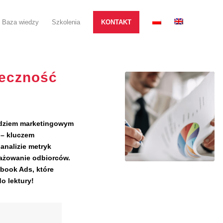
Baza wiedzy
Szkolenia
KONTAKT
teczność
ędziem marketingowym
 – kluczem
analizie metryk
gażowanie odbiorców.
book Ads, które
o lektury!