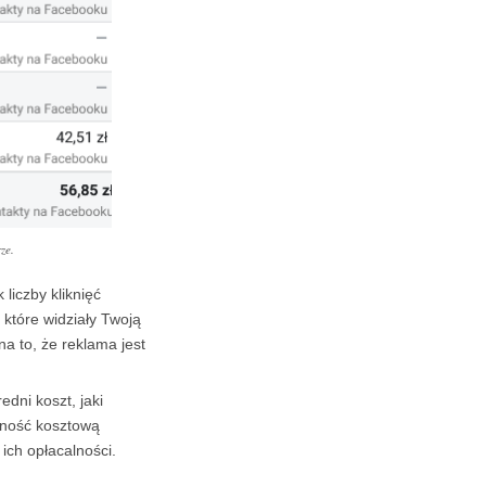
ze.
liczby kliknięć
 które widziały Twoją
a to, że reklama jest
dni koszt, jaki
wność kosztową
ch opłacalności.