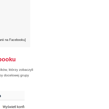
anii na Facebooku]
ebooku
ków, którzy zobaczyli
upy docelowej grupy