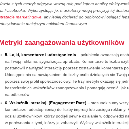
Każda z tych metryk odgrywa ważną rolę pod kątem analizy efektywnoś
na Facebooku. Wykorzystując je, marketerzy mogą precyzyjniej dosto
strategie marketingowe
, aby lepiej docierać do odbiorców i osiągać lep
zdecydowanie mniejszym nakładem finansowym.
Metryki zaangażowania użytkowników
5. Lajki, komentarze i udostępnienia
– polubienia oznaczają osob
na Twoją reklamę, sygnalizując aprobatę. Komentarze to liczba użyt
postanowili nawiązać interakcję poprzez zostawienie komentarza p
Udostępnienia są nawiązaniem do liczby osób dzielących się Twoją
poprzez swój profil społecznościowy. Te trzy metryki okazują się jed
bezpośrednich wskaźników zaangażowania i pomagają ocenić, jak r
na odbiorców;
6. Wskaźnik interakcji (Engagement Rate)
– stosunek sumy wszystk
komentarze, udostępnienia) do liczby impresji lub zasięgu reklamy.
udział użytkowników, którzy podjęli pewne działanie w odpowiedzi 
w porównaniu z tymi, którzy ją zobaczyli. Wyższy wskaźnik interakcji