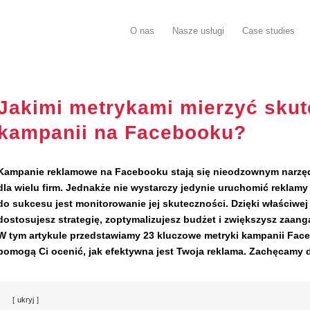
O nas
Nasze usługi
Case studies
Jakimi metrykami mierzyć sku
kampanii na Facebooku?
Kampanie reklamowe na Facebooku stają się nieodzownym narz
dla wielu firm. Jednakże nie wystarczy jedynie uruchomić reklamy
do sukcesu jest monitorowanie jej skuteczności. Dzięki właściwej 
dostosujesz strategię, zoptymalizujesz budżet i zwiększysz zaan
W tym artykule przedstawiamy 23 kluczowe metryki kampanii Face
pomogą Ci ocenić, jak efektywna jest Twoja reklama. Zachęcamy d
ukryj