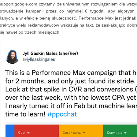
support.google.com czytamy, że uniwersalnym rozwiązaniem dla wszyst
prowadzenie kampanii przez co najmniej 6 tygodni, aby algorytm
danych, a w efekcie pełną skuteczność. Performance Max jest jednak
praktyce wielu reklamodawców wskazuje na fakt, że zaskakująco dobre 
się nawet po trzech miesiącach.