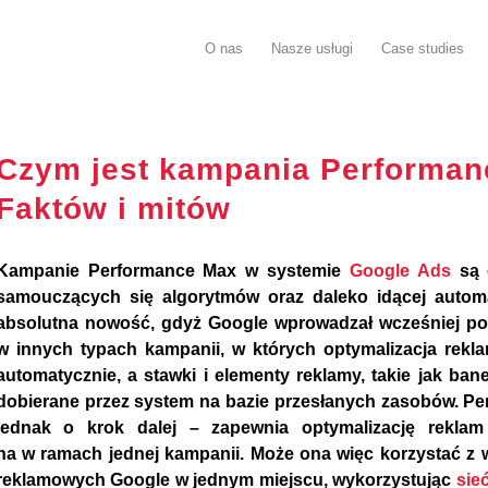
O nas
Nasze usługi
Case studies
Czym jest kampania Performan
Faktów i mitów
Kampanie Performance Max w systemie
Google Ads
są o
samouczących się algorytmów oraz daleko idącej automat
absolutna nowość, gdyż Google wprowadzał wcześniej 
w innych typach kampanii, w których optymalizacja rek
automatycznie, a stawki i elementy reklamy, takie jak baner
dobierane przez system na bazie przesłanych zasobów. Pe
jednak o krok dalej – zapewnia optymalizację rekla
na w ramach jednej kampanii. Może ona więc korzystać z
reklamowych Google w jednym miejscu, wykorzystując
sie