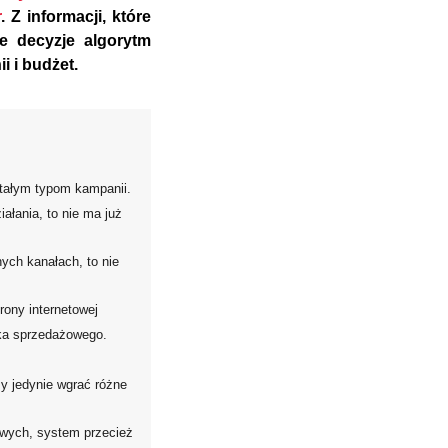
r
. Z informacji, które
te decyzje algorytm
 i budżet.
stałym typom kampanii.
ałania, to nie ma już
ych kanałach, to nie
ony internetowej
ka sprzedażowego.
y jedynie wgrać różne
owych, system przecież