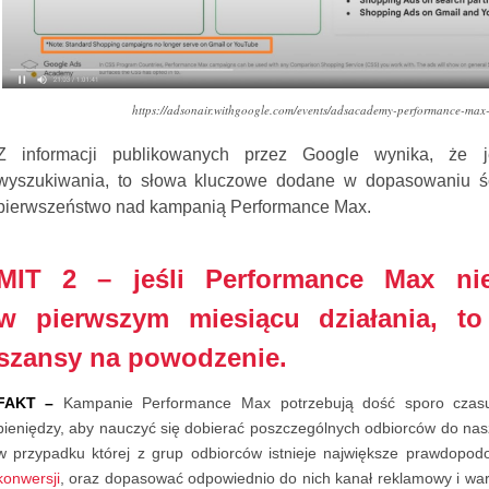
https://adsonair.withgoogle.com/events/adsacademy-performance-ma
Z informacji publikowanych przez Google wynika, że j
wyszukiwania, to słowa kluczowe dodane w dopasowaniu ś
pierwszeństwo nad kampanią Performance Max.
MIT 2 – jeśli Performance Max ni
w pierwszym miesiącu działania, t
szansy na powodzenie.
FAKT –
Kampanie Performance Max potrzebują dość sporo czasu
pieniędzy, aby nauczyć się dobierać poszczególnych odbiorców do nas
w przypadku której z grup odbiorców istnieje największe prawdopod
konwersji
, oraz dopasować odpowiednio do nich kanał reklamowy i wari