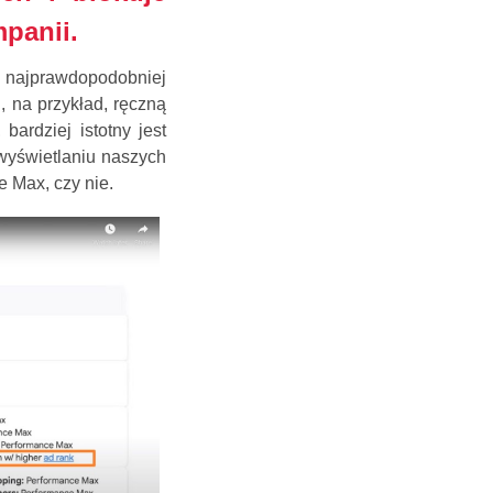
panii.
ę najprawdopodobniej
, na przykład, ręczną
ardziej istotny jest
 wyświetlaniu naszych
e Max, czy nie.