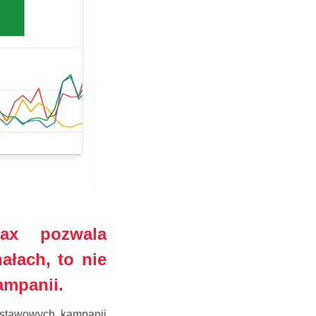
ax pozwala
ałach, to nie
ampanii.
stawowych kampanii