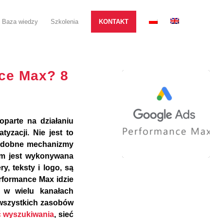
Baza wiedzy
Szkolenia
KONTAKT
ce Max? 8
parte na działaniu
yzacji. Nie jest to
podobne mechanizmy
lam jest wykonywana
y, teksty i logo, są
rformance Max idzie
m w wielu kanałach
 wszystkich zasobów
ć wyszukiwania
, sieć