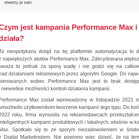
stworzy je sam.
Czym jest kampania Performance Max i 
działa?
Ta niespotykana dotąd na tej platformie automatyzacja to d
z największych atutów Performance Max. Zdecydowana więks
uważa to jednak za sporą wadę i nie godzi się na całkowi
nad działaniami reklamowych przez algorytm Google. Do najw
kierowanych wobec Performance Max jest to brak dostę
i niewielkie możliwości kontroli działania kampanii.
Performance Max został wprowadzony w listopadzie 2021 ro
umożliwiło użytkownikom tworzenie kampanii tego typu. Do koń
2022 roku, firma wymusiła na reklamodawcach przekształce
inteligentnych kampanii produktowych i lokalnych, właśnie w
Max. Spotkało się to ze sporym niezadowoleniem w środ
z Digital Marketingiem. Nie powinno więc dziwić, że na t