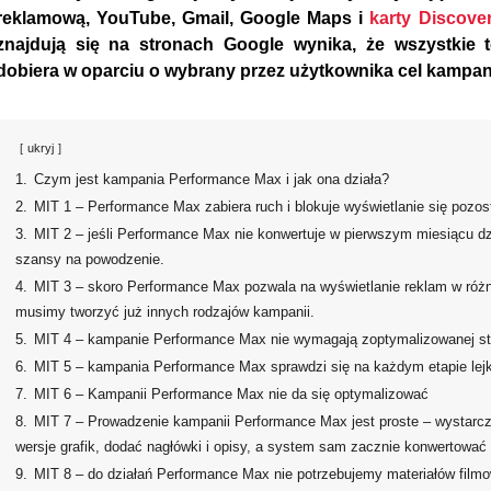
reklamową, YouTube, Gmail, Google Maps i
karty Discove
znajdują się na stronach Google wynika, że wszystkie 
dobiera w oparciu o wybrany przez użytkownika cel kampanii
ukryj
1.
Czym jest kampania Performance Max i jak ona działa?
2.
MIT 1 – Performance Max zabiera ruch i blokuje wyświetlanie się pozo
3.
MIT 2 – jeśli Performance Max nie konwertuje w pierwszym miesiącu dzi
szansy na powodzenie.
4.
MIT 3 – skoro Performance Max pozwala na wyświetlanie reklam w różn
musimy tworzyć już innych rodzajów kampanii.
5.
MIT 4 – kampanie Performance Max nie wymagają zoptymalizowanej str
6.
MIT 5 – kampania Performance Max sprawdzi się na każdym etapie lej
7.
MIT 6 – Kampanii Performance Max nie da się optymalizować
8.
MIT 7 – Prowadzenie kampanii Performance Max jest proste – wystarcz
wersje grafik, dodać nagłówki i opisy, a system sam zacznie konwertować
9.
MIT 8 – do działań Performance Max nie potrzebujemy materiałów film