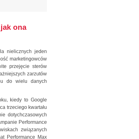
jak ona
la nielicznych jeden
zość marketingowców
te przejęcie sterów
ażniejszych zarzutów
pu do wielu danych
ku, kiedy to Google
ca trzeciego kwartału
nie dotychczasowych
 kampanie Performance
owiskach związanych
emat Performance Max