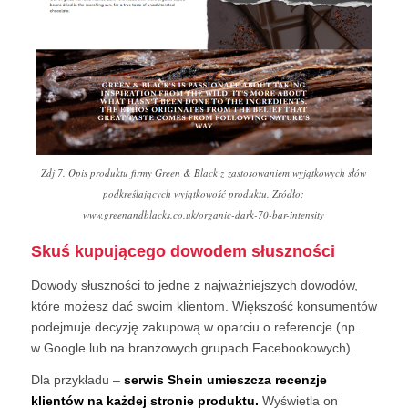
Zdj 7. Opis produktu firmy Green & Black z zastosowaniem wyjątkowych słów
podkreślających wyjątkowość produktu. Źródło:
www.greenandblacks.co.uk/organic-dark-70-bar-intensity
Skuś kupującego dowodem słuszności
Dowody słuszności to jedne z najważniejszych dowodów,
które możesz dać swoim klientom. Większość konsumentów
podejmuje decyzję zakupową w oparciu o referencje (np.
w Google lub na branżowych grupach Facebookowych).
Dla przykładu –
serwis Shein umieszcza recenzje
klientów na każdej stronie produktu.
Wyświetla on