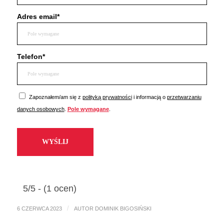
Adres email*
Telefon*
Zapoznałem/am się z
polityką prywatności
i informacją o
przetwarzaniu
danych osobowych
.
Pole wymagane
.
Please
leave
this
field
empty.
5/5 - (1 ocen)
/
6 CZERWCA 2023
AUTOR
DOMINIK BIGOSIŃSKI