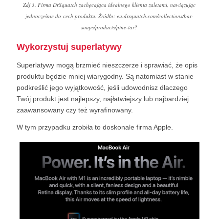
Zdj 3. Firma DrSquatch zachęcająca idealnego klienta zaletami, nawiązując
jednocześnie do cech produktu. Źródło: eu.drsquatch.com/collections/bar-
soaps/products/pine-tar?
Wykorzystuj superlatywy
Superlatywy mogą brzmieć nieszczerze i sprawiać, że opis
produktu będzie mniej wiarygodny. Są natomiast w stanie
podkreślić jego wyjątkowość, jeśli udowodnisz dlaczego
Twój produkt jest najlepszy, najłatwiejszy lub najbardziej
zaawansowany czy też wyrafinowany.
W tym przypadku zrobiła to doskonale firma Apple.