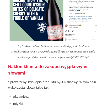
Zdj 6. Sklep z winem Laithwaites.wine publikujący krótkie historie
o producentach wina w celu przekonania klienta do zapoznania się z marką
i zakupu produktu. Źródło: www.instagram.com/p/CfCPzZOlJqz/
Nakłoń klienta do zakupu wyjątkowymi
słowami
Spraw, żeby Twój opis produktu był luksusowy. W tym celu
wykorzystaj słowa takie jak:
aksamitny,
miękki,