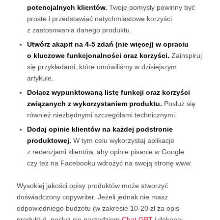
potencjalnych klientów.
Twoje pomysły powinny być
proste i przedstawiać natychmiastowe korzyści
z zastosowania danego produktu.
Utwórz akapit na 4-5 zdań (nie więcej) w opraciu
o kluczowe funkcjonalności oraz korzyści.
Zainspiruj
się przykładami, które omówiliśmy w dzisiejszym
artykule.
Dołącz wypunktowaną listę funkcji oraz korzyści
związanych z wykorzystaniem produktu.
Posłuż się
również niezbędnymi szczegółami technicznymi.
Dodaj opinie klientów na każdej podstronie
produktowej.
W tym celu wykorzystaj aplikacje
z recenzjami klientów, aby opinie pisanie w Google
czy też na Facebooku wdrożyć na swoją stronę www.
Wysokiej jakości opisy produktów może stworzyć
doświadczony copywriter. Jeżeli jednak nie masz
odpowiedniego budżetu (w zakresie 10-20 zł za opis
produktu), posłuż się narzędziem
Chat GPT
i dokonaj