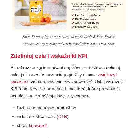
Zdj 9. Skanowalny opis produktu od marki Kettle & Fire. Źródło:
www.kettleandfire.com/products/butter-chicken-bone-broth-16oz
Zdefiniuj cele i wskaźniki KPI
Przed rozpoczęciem pisania opisów produktów, zdefiniuj
cele, jakie zamierzasz osiągnąć. Czy chcesz
zwiększyć
sprzedaż
, zainteresowanie czy konwersję? Ustal wskaźniki
KPI (ang. Key Performance Indicators), które pozwolą Ci
ocenić skuteczność opisów, przykładowo:
liczba sprzedanych produktów,
wskaźnik klikalności (
CTR
)
stopa
konwersji
.