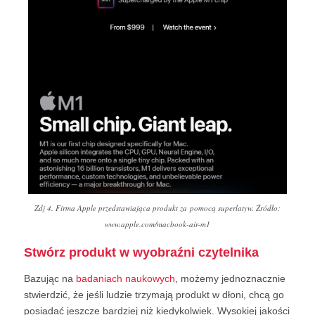
Zdj 4. Firma Apple przedstawiająca produkt za pomocą superlatyw. Źródło:
www.apple.com/macbook-air-m1
Stwórz produkt w wyobraźni czytelnika
Bazując na
badaniach naukowych
, możemy jednoznacznie
stwierdzić, że jeśli ludzie trzymają produkt w dłoni, chcą go
posiadać jeszcze bardziej niż kiedykolwiek. Wysokiej jakości