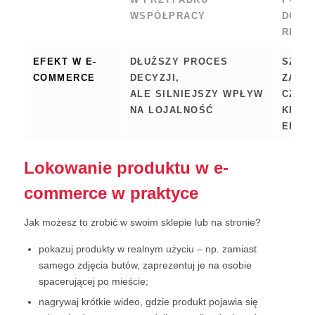
WSPÓŁPRACY
DODA
REGU
EFEKT W E-
DŁUŻSZY PROCES
SZYBK
COMMERCE
DECYZJI,
ZAKU
ALE SILNIEJSZY WPŁYW
CZAS
NA LOJALNOŚĆ
KRÓT
EFEK
Lokowanie produktu w e-
commerce w praktyce
Jak możesz to zrobić w swoim sklepie lub na stronie?
pokazuj produkty w realnym użyciu – np. zamiast
samego zdjęcia butów, zaprezentuj je na osobie
spacerującej po mieście;
nagrywaj krótkie wideo, gdzie produkt pojawia się