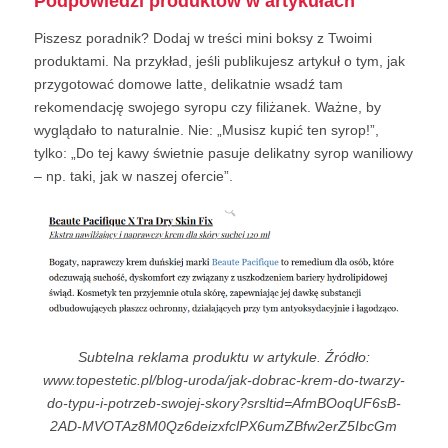
Podpowiedzi produktów w artykułach
Piszesz poradnik? Dodaj w treści mini boksy z Twoimi
produktami. Na przykład, jeśli publikujesz artykuł o tym, jak
przygotować domowe latte, delikatnie wsadź tam
rekomendację swojego syropu czy filiżanek. Ważne, by
wyglądało to naturalnie. Nie: „Musisz kupić ten syrop!”,
tylko: „Do tej kawy świetnie pasuje delikatny syrop waniliowy
– np. taki, jak w naszej ofercie”.
Subtelna reklama produktu w artykule. Źródło:
www.topestetic.pl/blog-uroda/jak-dobrac-krem-do-twarzy-
do-typu-i-potrzeb-swojej-skory?srsltid=AfmBOoqUF6sB-
2AD-MVOTAz8M0Qz6deizxfclPX6umZBfw2erZ5IbcGm