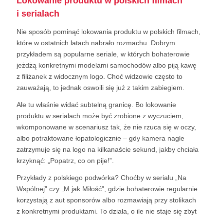
Lokowanie produktu w polskich filmach
i serialach
Nie sposób pominąć lokowania produktu w polskich filmach,
które w ostatnich latach nabrało rozmachu. Dobrym
przykładem są popularne seriale, w których bohaterowie
jeżdżą konkretnymi modelami samochodów albo piją kawę
z filiżanek z widocznym logo. Choć widzowie często to
zauważają, to jednak oswoili się już z takim zabiegiem.
Ale tu właśnie widać subtelną granicę. Bo lokowanie
produktu w serialach może być zrobione z wyczuciem,
wkomponowane w scenariusz tak, że nie rzuca się w oczy,
albo potraktowane łopatologicznie – gdy kamera nagle
zatrzymuje się na logo na kilkanaście sekund, jakby chciała
krzyknąć: „Popatrz, co on pije!”.
Przykłady z polskiego podwórka? Choćby w serialu „Na
Wspólnej” czy „M jak Miłość”, gdzie bohaterowie regularnie
korzystają z aut sponsorów albo rozmawiają przy stolikach
z konkretnymi produktami. To działa, o ile nie staje się zbyt