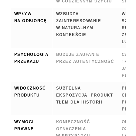
W CODZIENNYM UŻYCIU
SPRZ
WPŁYW
WZBUDZA
WYWO
NA ODBIORCĘ
ZAINTERESOWANIE
SZYB
W NATURALNYM
REAK
KONTEKŚCIE
ZAKU
LUB 
PSYCHOLOGIA
BUDUJE ZAUFANIE
CZĘS
PRZEKAZU
PRZEZ AUTENTYCZNOŚĆ
TRAK
JAKO
PERS
WIDOCZNOŚĆ
SUBTELNA
PROD
PRODUKTU
EKSPOZYCJA, PRODUKT
CENT
TŁEM DLA HISTORII
PUNK
PRZE
WYMOGI
KONIECZNOŚĆ
OBOW
PRAWNE
OZNACZENIA
OZNA
W PRZYPADKU
I CZĘ