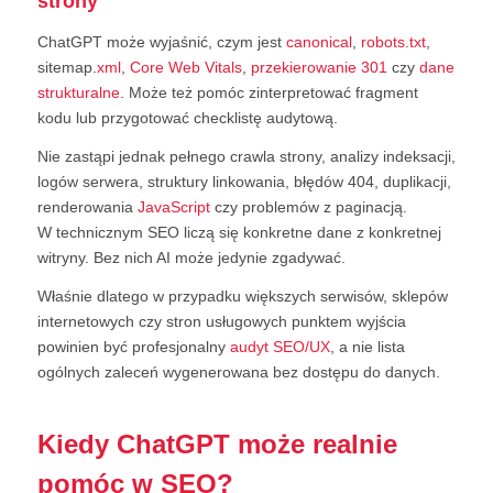
strony
ChatGPT może wyjaśnić, czym jest
canonical
,
robots.txt
,
sitemap.
xml
,
Core Web Vitals
,
przekierowanie 301
czy
dane
strukturalne
. Może też pomóc zinterpretować fragment
kodu lub przygotować checklistę audytową.
Nie zastąpi jednak pełnego crawla strony, analizy indeksacji,
logów serwera, struktury linkowania, błędów 404, duplikacji,
renderowania
JavaScript
czy problemów z paginacją.
W technicznym SEO liczą się konkretne dane z konkretnej
witryny. Bez nich AI może jedynie zgadywać.
Właśnie dlatego w przypadku większych serwisów, sklepów
internetowych czy stron usługowych punktem wyjścia
powinien być profesjonalny
audyt SEO/UX
, a nie lista
ogólnych zaleceń wygenerowana bez dostępu do danych.
Kiedy ChatGPT może realnie
pomóc w SEO?