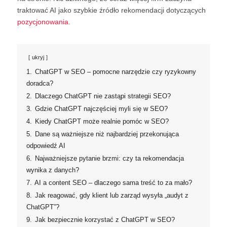
traktować AI jako szybkie źródło rekomendacji dotyczących
pozycjonowania
.
ukryj
1.
ChatGPT w SEO – pomocne narzędzie czy ryzykowny
doradca?
2.
Dlaczego ChatGPT nie zastąpi strategii SEO?
3.
Gdzie ChatGPT najczęściej myli się w SEO?
4.
Kiedy ChatGPT może realnie pomóc w SEO?
5.
Dane są ważniejsze niż najbardziej przekonująca
odpowiedź AI
6.
Najważniejsze pytanie brzmi: czy ta rekomendacja
wynika z danych?
7.
AI a content SEO – dlaczego sama treść to za mało?
8.
Jak reagować, gdy klient lub zarząd wysyła „audyt z
ChatGPT”?
9.
Jak bezpiecznie korzystać z ChatGPT w SEO?