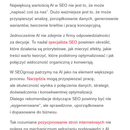
Największą wartością AI w SEO nie jest to, że może
„napisać coś za nas”. Dużo ważniejsze jest to, że może
przyspieszyć analizę, porządkowanie danych, generowanie
wariantów, tworzenie briefów i pracę koncepcyjną.
Jednocześnie AI nie zdejmie z firmy odpowiedzialności
za decyzje. To nadal
specjalista SEO
powinien określić,
które działania są priorytetowe, jak mierzyć efekty, jakie
treści warto tworzyć, które podstrony optymalizować i jak
połączyć widoczność organiczną z konwersją.
W SEOgroup patrzymy na AI jako na element większego
procesu.
Narzędzia
mogą przyspieszać pracę,
ale skuteczność wynika z połączenia danych, strategii,
doświadczenia i konsekwentnej optymalizacji.
Dlatego rekomendacje dotyczące SEO powinny być nie
„wygenerowane”, ale sprawdzone, uporządkowane
i dopasowane do biznesu.
Tak rozumiane
pozycjonowanie stron internetowych
nie
polega na mechanicznym wdrażaniu podpowiedzi z AI,